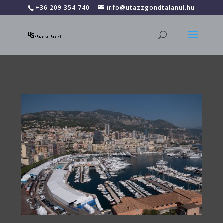
+36 209 354 740
info@utazzgondtalanul.hu